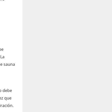
be
 La
de sauna
to debe
vez que
iración.