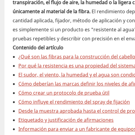
transpiración, el flujo de aire, la humedad o la lige
únicamente al material de la fibra.
El rendimiento depe
cantidad aplicada, fijador, método de aplicación y co
es simplemente si un producto es "resistente al agua
pruebas repetibles y describir con precisión en el env
Contenido del artículo
¿Qué son las fibras para la construcción del cabell
Por qué la resistencia es una propiedad del sistem
El sudor, el viento, la humedad y el agua son condi
Cómo deberían las marcas definir los niveles de af
Cómo crear un protocolo de prueba útil
Cómo influye el rendimiento del spray de fijación
Desde la muestra aprobada hasta el control de pr
Etiquetado y justificación de afirmaciones
Información para enviar a un fabricante de equipo