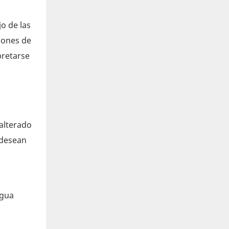
o de las
ciones de
pretarse
alterado
 desean
agua