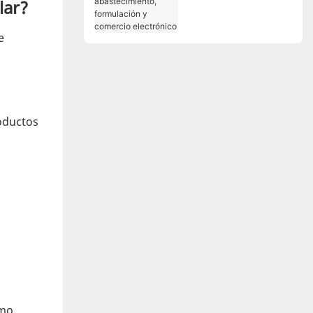
lar?
abastecimiento,
formulación y
e
comercio electrónico
roductos
omo