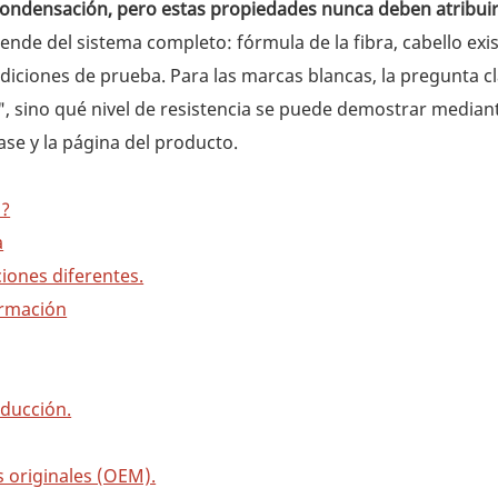
ra condensación, pero estas propiedades nunca deben atribui
nde del sistema completo: fórmula de la fibra, cabello exis
ndiciones de prueba. Para las marcas blancas, la pregunta c
", sino qué nivel de resistencia se puede demostrar median
ase y la página del producto.
o?
a
ciones diferentes.
irmación
oducción.
s originales (OEM).