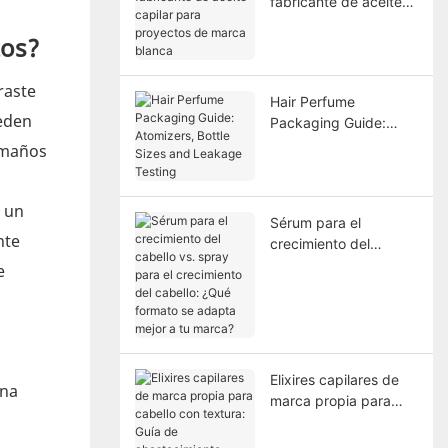
fabricante de aceite
capilar para proyectos
tos?
de marca blanca
raste
Hair Perfume
ueden
Packaging Guide:
Atomizers, Bottle
tamaños
Sizes and Leakage
Testing
e un
Sérum para el
nte
crecimiento del
cabello vs. spray para
e
el crecimiento del
cabello: ¿Qué formato
se adapta mejor a tu
marca?
Elixires capilares de
una
marca propia para
cabello con textura:
Guía de