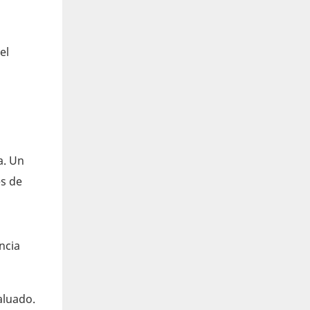
el
a. Un
es de
ncia
aluado.