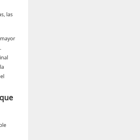
s, las
n mayor
.
inal
la
el
 que
ble