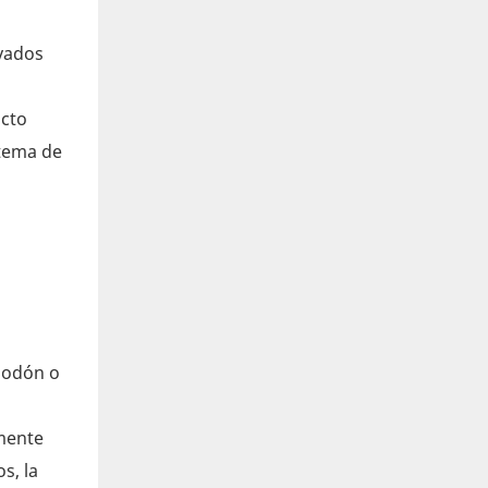
ivados
ucto
stema de
lgodón o
mente
s, la