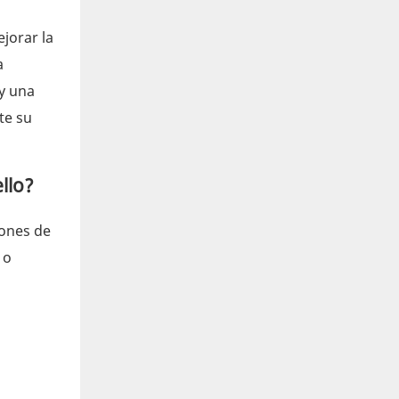
jorar la
a
 y una
te su
llo?
iones de
 o