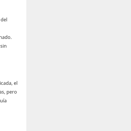
 del
onado.
sin
cada, el
as, pero
guía