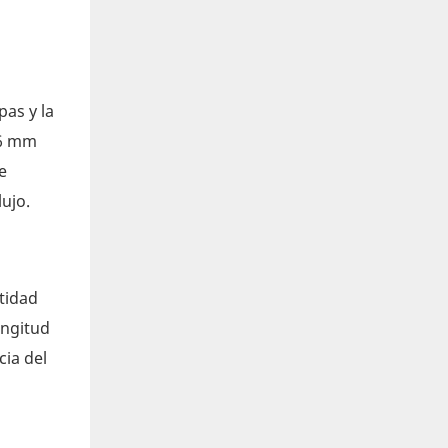
pas y la
,6 mm
e
ujo.
ntidad
ongitud
cia del