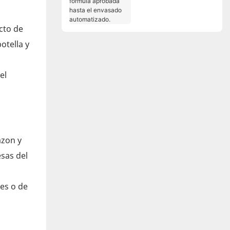
fórmula aprobada
hasta el envasado
cto de
automatizado.
otella y
el
azon y
esas del
es o de