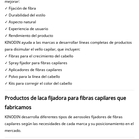
individualmente o integrarse en un
mejorar:
sistema completo de corrector
✓ Fijación de fibra
capilar con fibras de queratina,
✓ Durabilidad del estilo
fibras de algodón, aplicadores,
✓ Aspecto natural
peines optimizadores y recambios.
✓ Experiencia de usuario
✓ Rendimiento del producto
KINODIN ayuda a las marcas a desarrollar líneas completas de productos
para disimular el vello capilar, que incluyen:
✓ Fibras para el crecimiento del cabello
✓ Spray fijador para fibras capilares
✓ Aplicadores de fibras capilares
✓ Polvo para la línea del cabello
✓ Kits para corregir el color del cabello
Productos de laca fijadora para fibras capilares que
fabricamos
KINODIN desarrolla diferentes tipos de aerosoles fijadores de fibras
capilares según las necesidades de cada marca y su posicionamiento en el
mercado.