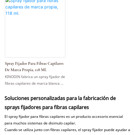
Spray Fijador Para Fibras Capilares
De Marca Propia, 118 Ml.
KINODIN fabrica un spray fijador de
fibras capilares de marca blanca de
118 ml diseñado para asegurar las
fibras capilares tras su aplicación.
Soluciones personalizadas para la fabricación de
Las marcas pueden personalizar el
sprays fijadores para fibras capilares
nivel de fijación, el rendimiento del
spray, la fragancia, el envase, la
El spray fijador para fibras capilares es un producto accesorio esencial
etiqueta y el embalaje exterior. Este
para muchos sistemas de disimulo capilar.
producto se puede suministrar
Cuando se utiliza junto con fibras capilares, el spray fijador puede ayudar a