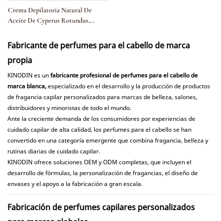
Crema Depilatoria Natural De
Aceite De Cyperus Rotundus,
Hidratante, Calmante, Reduce El
Crecimiento Del Vello No Deseado,
Fabricante de perfumes para el cabello de marca
Reduce Los Poros, 60 Ml
propia
KINODIN es un
fabricante profesional de perfumes para el cabello de
marca blanca,
especializado en el desarrollo y la producción de productos
de fragancia capilar personalizados para marcas de belleza, salones,
distribuidores y minoristas de todo el mundo.
Ante la creciente demanda de los consumidores por experiencias de
cuidado capilar de alta calidad, los perfumes para el cabello se han
convertido en una categoría emergente que combina fragancia, belleza y
rutinas diarias de cuidado capilar.
KINODIN ofrece soluciones OEM y ODM completas, que incluyen el
desarrollo de fórmulas, la personalización de fragancias, el diseño de
envases y el apoyo a la fabricación a gran escala.
Fabricación de perfumes capilares personalizados