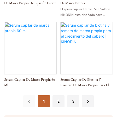
De Marca Propia De Fijación Fuerte
De Marca Propia
El spray capilar Herbal Sea Salt de
KINODIN está diseñado para
marcas que buscan un producto
texturizante de aspecto natural
para lograr volumen, definición y un
movimiento inspirado en la playa
sin esfuerzo. La fórmula permite
ajustar la fijación para obtener un
acabado de ligero a medio, mate o
natural, y diferentes fragancias.
Ofrecemos soporte para proyectos
de marca blanca con selección de
envase, diseño de etiquetas y cajas,
Sérum Capilar De Marca Propia 60
Sérum Capilar De Biotina Y
evaluación de fórmulas, muestras y
Ml
Romero De Marca Propia Para El
producción escalable. Antes de la
Crecimiento Del Cabello |
producción en masa, se confirman
KINODIN
los ingredientes finales, las
1
2
3
declaraciones, el tamaño, el
empaque y la documentación de