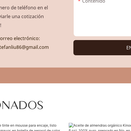
Contenido
ero de teléfono en el
arle una cotización
!
orreo electrónico:
tefanliu86@gmail.com
E
ONADOS