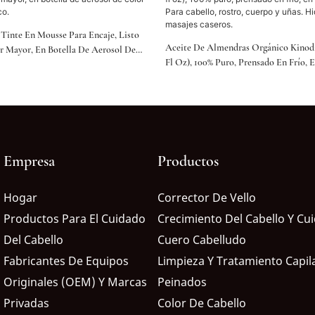
Tinte En Mousse Para Encaje, Listo
Aceite De Almendras Orgánico Kinodi
or Mayor, En Botella De Aerosol De
Fl Oz), 100% Puro, Prensado En Frío, 
oméstico.
Vidrio. Para Cabello, Rostro, Cuerpo 
Hidratante Y Para Masajes Caseros.
Empresa
Productos
Hogar
Corrector De Vello
Productos Para El Cuidado
Crecimiento Del Cabello Y Cu
Del Cabello
Cuero Cabelludo
Fabricantes De Equipos
Limpieza Y Tratamiento Capil
Originales (OEM) Y Marcas
Peinados
Privadas
Color De Cabello