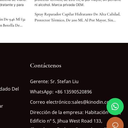
Spray Reparador Capilar Hidratante De Alta Calidad,
n De 946 Ml (32
Protector Térmico, De 200 Ml, Al Por Mayor, Sin
En Botella De
Perfume Ni Alcohol. Marca Privada OEM.
Y Uñas.
Contáctenos
Gerente: Sr. Stefan Liu
idado Del
WhatsApp: +86 13590520896
Correo electrónico:sales@kinodin.com
ar
Dirección de la empresa: Habitación 1402,
Edificio nº 5, Jihua West Road 133,