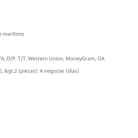
e marítimo
D/A, D/P, T/T, Western Union, MoneyGram, OA
s), &gt;2 (piezas): A negociar (días)