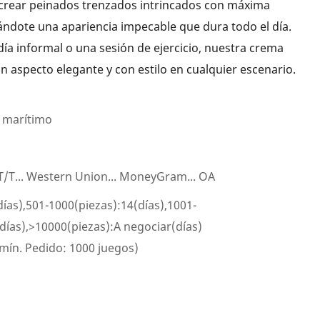
 crear peinados trenzados intrincados con máxima
ándote una apariencia impecable que dura todo el día.
día informal o una sesión de ejercicio, nuestra crema
 aspecto elegante y con estilo en cualquier escenario.
 marítimo
.. T/T... Western Union... MoneyGram... OA
días),501-1000(piezas):14(días),1001-
días),>10000(piezas):A negociar(días)
mín. Pedido: 1000 juegos)