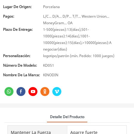
Lugar De Origen:
Porcelana
Pagos:
L/C... D/A... D/P... T/T... Western Union...
MoneyGram... OA
Plazo De Entrega:
1-500(piezas):13(días),501-
1000(piezas):14(días),1001-
10000(piezas):15(días),>10000(piezas):A
negociar(días)
Personalización:
logotipo/patrón (mín. Pedido: 1000 juegos)
Número De Modelo:
KD051
Nombre De La Marca:
KINODIN
Detalle Del Producto
Mantener La Fuerza
Agarre fuerte