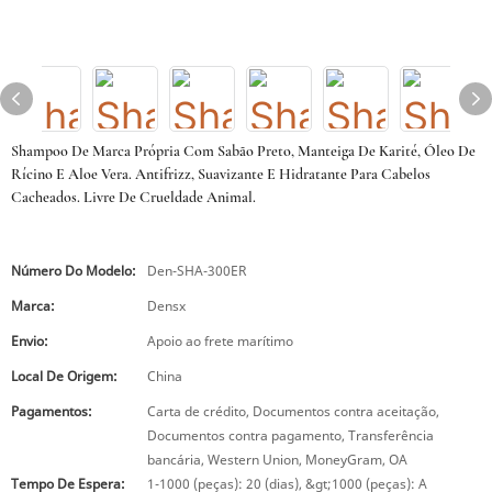
Shampoo De Marca Própria Com Sabão Preto, Manteiga De Karité, Óleo De
Rícino E Aloe Vera. Antifrizz, Suavizante E Hidratante Para Cabelos
Cacheados. Livre De Crueldade Animal.
Número Do Modelo:
Den-SHA-300ER
Marca:
Densx
Envio:
Apoio ao frete marítimo
Local De Origem:
China
Pagamentos:
Carta de crédito, Documentos contra aceitação,
Documentos contra pagamento, Transferência
bancária, Western Union, MoneyGram, OA
Tempo De Espera:
1-1000 (peças): 20 (dias), &gt;1000 (peças): A