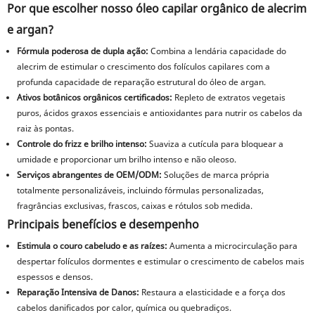
Por que escolher nosso óleo capilar orgânico de alecrim
e argan?
Fórmula poderosa de dupla ação:
Combina a lendária capacidade do
alecrim de estimular o crescimento dos folículos capilares com a
profunda capacidade de reparação estrutural do óleo de argan.
Ativos botânicos orgânicos certificados:
Repleto de extratos vegetais
puros, ácidos graxos essenciais e antioxidantes para nutrir os cabelos da
raiz às pontas.
Controle do frizz e brilho intenso:
Suaviza a cutícula para bloquear a
umidade e proporcionar um brilho intenso e não oleoso.
Serviços abrangentes de OEM/ODM:
Soluções de marca própria
totalmente personalizáveis, incluindo fórmulas personalizadas,
fragrâncias exclusivas, frascos, caixas e rótulos sob medida.
Principais benefícios e desempenho
Estimula o couro cabeludo e as raízes:
Aumenta a microcirculação para
despertar folículos dormentes e estimular o crescimento de cabelos mais
espessos e densos.
Reparação Intensiva de Danos:
Restaura a elasticidade e a força dos
cabelos danificados por calor, química ou quebradiços.