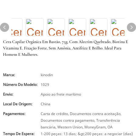
Cera Capilar Orgânica Em Bastão, 75g, Com Alecrim Quebrado, Biotina E
Vitamina E. Fixação Forte, Sem Amônia, Antifrizz E Brilho. Ideal Para
Homens E Mulheres.
Marca:
kinodin
Número Do Modelo:
1029
Envio:
Apoio ao frete marítimo
Local De Origem:
China
Pagamentos:
Carta de crédito, Documentos contra aceitação,
Documentos contra pagamento, Transferência
bancária, Western Union, MoneyGram, OA
Tempo De Espera:
1-200 peças: 13 dias; &gt;200 peças: a negociar (dias)