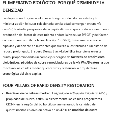
EL IMPERATIVO BIOLÓGICO: POR QUÉ DISMINUYE LA
DENSIDAD
La alopecia androgénica, el efluvio telógeno inducido por estrés y la
miniaturización folicular relacionada con la edad convergen en una vía
común: la atrofia progresiva de la papila dérmica, que conduce a una menor
producción del factor de crecimiento endotelial vascular (VEGF) y del factor
de crecimiento similar a la insulina tipo 1 (IGF-1). Esto crea un entorno
hipóxico y deficiente en nutrientes que fuerza a los folículos a un estado de
reposo prolongado. El suero Densx Black-Label Elite interviene en este
punto, proporcionando un complejo sinérgico de
factores de crecimiento
bioidénticos, péptidos de cobre y moduladores de la vía Wnt/β-catenina
que
reactivan las células madre quiescentes y restauran la arquitectura
cronológica del ciclo capilar.
FOUR PILLARS OF RAPID DENSITY RESTORATION
Reactivación de células madre:
El
péptido de activación folicular
(FAP-5),
propiedad del suero, estimula directamente las células progenitoras
CD34+ en la región del bulbo piloso, aumentando la cantidad de
queratinocitos en división activa en un
47 % en modelos de cuero