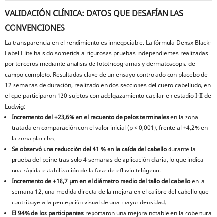
VALIDACIÓN CLÍNICA: DATOS QUE DESAFÍAN LAS
CONVENCIONES
La transparencia en el rendimiento es innegociable. La fórmula Densx Black-
Label Elite ha sido sometida a rigurosas pruebas independientes realizadas
por terceros mediante análisis de fototricogramas y dermatoscopia de
campo completo. Resultados clave de un ensayo controlado con placebo de
12 semanas de duración, realizado en dos secciones del cuero cabelludo, en
el que participaron 120 sujetos con adelgazamiento capilar en estadio I-II de
Ludwig:
Incremento del +23,6% en el recuento de pelos terminales
en la zona
tratada en comparación con el valor inicial (p < 0,001), frente al +4,2% en
la zona placebo.
Se observó una reducción del 41 % en la caída del cabello
durante la
prueba del peine tras solo 4 semanas de aplicación diaria, lo que indica
una rápida estabilización de la fase de efluvio telógeno.
Incremento de +18,7 μm en el diámetro medio del tallo del cabello
en la
semana 12, una medida directa de la mejora en el calibre del cabello que
contribuye a la percepción visual de una mayor densidad.
El 94% de los participantes
reportaron una mejora notable en la cobertura