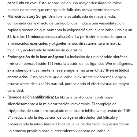
cabelludo ex vivo
. Esto se traduce en una mayor densidad de tallos
pilosos nacientes que emergen de folículos previamente inactivos.
Microcirculatory Surge:
Una forma estabilizada de niacinamida,
combinada con extracto de Ginkgo biloba, induce una vasodilatación
rápida y sostenida que aumenta la oxigenación del cuero cabelludo en un
32 % a los 15 minutos de su aplicación
. La perfusión mejorada aporta
aminoácidos esenciales y oligoelementos directamente a la matriz
folicular, acelerando la síntesis de queratina.
Prolongación de la fase anágena:
La inclusión de un dipéptido sintético
(miristoil-pentapéptido-17) imita la acción de los ligandos Wnt endógenos,
extendiendo eficazmente la fase anágena hasta en
un 28 % en estudios
controlados
. Esto permite que el cabello existente crezca más largo y
grueso antes de su caída natural, potenciando el efecto visual de mayor
densidad.
Remodelación antifibrótica:
La fibrosis perifolicular contribuye
silenciosamente a la miniaturización irreversible. El complejo de
tripéptidos de cobre encapsulado en el suero inhibe la expresión de TGF-
β1, reduciendo la deposición de colágeno alrededor del folículo y
preservando la integridad elástica de la vaina dérmica, lo que mantiene
un entorno propicio para el crecimiento vigoroso del cabello.