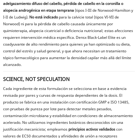
adelgazamiento difuso del cabello, pérdida de cabello en la coronilla o
alopecia androgénica en etapa temprana
(tipos I-III de Norwood-Hamilton y
I-II de Ludwig).
No está indicado
para la calvicie total (tipos VI-VII de
Norwood) ni para la pérdida de cabello causada únicamente por
quimioterapia, alopecia cicatricial o deficiencia nutricional; estas afecciones
requieren intervención médica específica. Densx Black-Label Elite es un
coadyuvante de alto rendimiento para quienes ya han optimizado su dieta,
control del estrés y salud general, y que ahora necesitan un tratamiento
tópico farmacológico para aumentar la densidad capilar más allá del límite
alcanzado.
SCIENCE, NOT SPECULATION
Cada ingrediente de esta formulación se selecciona en base a evidencia
revisada por pares y curvas de respuesta dependientes de la dosis. El
producto se fabrica en una instalación con certificación GMP e ISO 13485,
con pruebas de pureza por lote para detectar metales pesados,
contaminación microbiana y estabilidad en condiciones de almacenamiento
acelerado. No utilizamos ingredientes botánicos desconocidos sin una
justificación mecanicista; empleamos
principios activos validados
con
valores de EC50 documentados y afinidades de unión a receptores