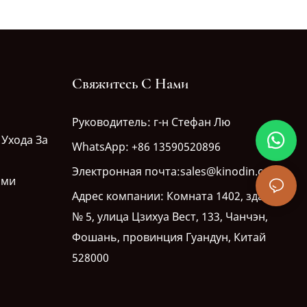
Волос От Воздействия Высоких Температур, Объемом
200 Мл. Без Отдушек, Без Спирта. Производство Под
Собственной Торговой Маркой (OEM).
Свяжитесь С Нами
Руководитель: г-н Стефан Лю
 Ухода За
WhatsApp: +86 13590520896
Электронная почта:sales@kinodin.com
ами
Адрес компании: Комната 1402, здание
№ 5, улица Цзихуа Вест, 133, Чанчэн,
Фошань, провинция Гуандун, Китай
528000