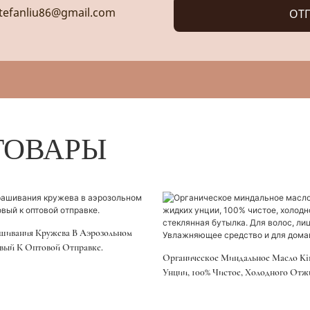
tefanliu86@gmail.com
ОТП
ТОВАРЫ
шивания Кружева В Аэрозольном
овый К Оптовой Отправке.
Органическое Миндальное Масло Ki
Унции, 100% Чистое, Холодного Отж
Бутылка. Для Волос, Лица, Тела И Но
Увлажняющее Средство И Для Дома