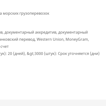
а морских грузоперевозок
в, документарный аккредитив, документарный
анковский перевод, Western Union, MoneyGram,
 счет
ук): 20 (дней), &gt;3000 (штук): Срок уточняется (дни)