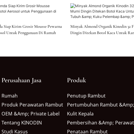
a Siap Kirim Grosir Mousse Pewarna
Minyak Almond Organik Kinodin 32 F
osol Untuk Penggunaan Di Rumah
Dingin Ditekan Botol Kaca Untuk Ra
Tubuh & Kuku Pelembap & Pijat DIY
Perusahaan Jasa
Produk
Rumah
Penutup Rambut
Produk Perawatan Rambut
Pertumbuhan Rambut &amp;
OEM &amp; Private Label
Kulit Kepala
Tentang KINODIN
Pembersihan &amp; Perawa
Studi Kasus
Penataan Rambut