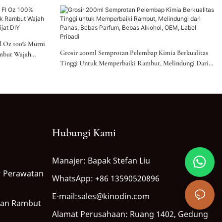
l Oz 100% Murni
Grosir 200ml Semprotan Pelembap Kimia Berkualitas
mbut Wajah
Tinggi Untuk Memperbaiki Rambut, Melindungi Dari
Panas, Bebas Parfum, Bebas Alkohol, OEM, Label
Pribadi
Hubungi Kami
Manajer: Bapak Stefan Liu
 Perawatan
WhatsApp: +86 13590520896
E-mail:sales@kinodin.com
tan Rambut
Alamat Perusahaan: Ruang 1402, Gedung