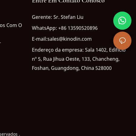
Entre Em Contato Conosco
Gerente: Sr. Stefan Liu
dos Com O
WhatsApp: +86 13590520896
E-mail:sales@kinodin.com
r
Endereço da empresa: Sala 1402, Edifício
nº 5, Rua Jihua Oeste, 133, Chancheng,
Foshan, Guangdong, China 528000
eservados
.