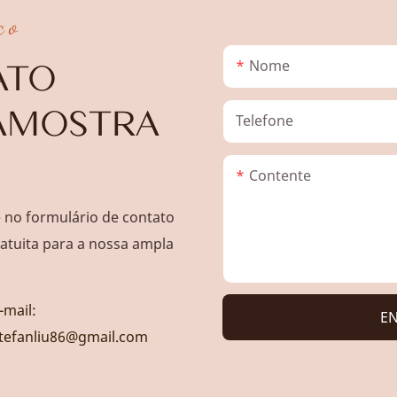
co
Nome
ATO
AMOSTRA
Telefone
Contente
e no formulário de contato
atuita para a nossa ampla
-mail:
EN
tefanliu86@gmail.com