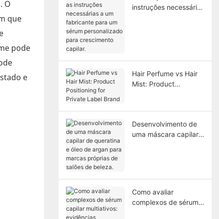
. O
instruções necessárias
om que
a um fabricante para
um sérum
e
personalizado para
rme pode
crescimento capilar.
pode
Hair Perfume vs Hair
estado e
Mist: Product
Positioning for Private
Label Brand
Desenvolvimento de
uma máscara capilar
de queratina e óleo de
argan para marcas
próprias de salões de
beleza.
Como avaliar
complexos de sérum
capilar multiativos: