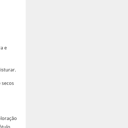
a e
isturar.
 secos
oloração
ótulo