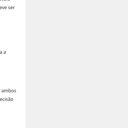
eve ser
a a
em ambos
ecisão