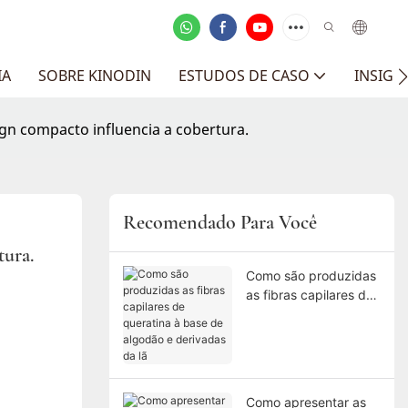
IA
SOBRE KINODIN
ESTUDOS DE CASO
INSIGH
gn compacto influencia a cobertura.
Recomendado Para Você
ura.
Como são produzidas
as fibras capilares de
queratina à base de
algodão e derivadas
da lã
Como apresentar as