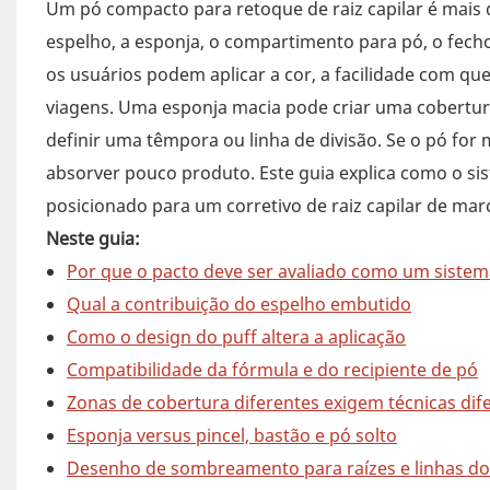
Um pó compacto para retoque de raiz capilar é mais
espelho, a esponja, o compartimento para pó, o fe
os usuários podem aplicar a cor, a facilidade com 
viagens. Uma esponja macia pode criar uma cobertu
definir uma têmpora ou linha de divisão. Se o pó for 
absorver pouco produto. Este guia explica como o si
posicionado para um corretivo de raiz capilar de mar
Neste guia:
Por que o pacto deve ser avaliado como um siste
Qual a contribuição do espelho embutido
Como o design do puff altera a aplicação
Compatibilidade da fórmula e do recipiente de pó
Zonas de cobertura diferentes exigem técnicas dif
Esponja versus pincel, bastão e pó solto
Desenho de sombreamento para raízes e linhas do