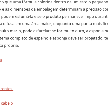
 do que uma fórmula colorida dentro de um estojo pequeno
cho e as dimensões da embalagem determinam a precisão c
que podem esfumá-la e se o produto permanece limpo durant
ra difusa em uma área maior, enquanto uma ponta mais fi
muito macio, pode esfarelar; se for muito duro, a esponja 
stema completo de espelho e esponja deve ser projetado, t
ca própria.
ma
erentes.
 cabelo