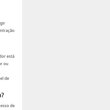
gir
entração
dor está
ar ou
el de
a?
cesso de