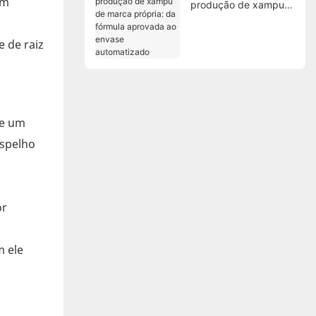
em
produção de xampu
de marca própria: da
fórmula aprovada ao
 de raiz
envase automatizado
de um
espelho
or
m ele