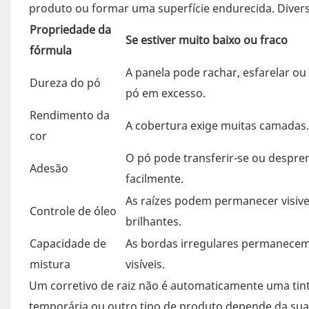
produto ou formar uma superfície endurecida. Divers
Propriedade da
Se estiver muito baixo ou fraco
fórmula
A panela pode rachar, esfarelar ou 
Dureza do pó
pó em excesso.
Rendimento da
A cobertura exige muitas camadas.
cor
O pó pode transferir-se ou despre
Adesão
facilmente.
As raízes podem permanecer visiv
Controle de óleo
brilhantes.
Capacidade de
As bordas irregulares permanece
mistura
visíveis.
Um corretivo de raiz não é automaticamente uma tint
temporária ou outro tipo de produto depende da sua 