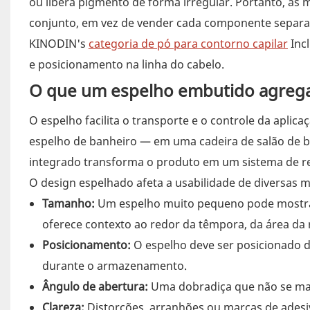
ou libera pigmento de forma irregular. Portanto, as 
conjunto, em vez de vender cada componente separ
KINODIN's
categoria de pó para contorno capilar
Incl
e posicionamento na linha do cabelo.
O que um espelho embutido agrega
O espelho facilita o transporte e o controle da apli
espelho de banheiro — em uma cadeira de salão de be
integrado transforma o produto em um sistema de r
O design espelhado afeta a usabilidade de diversas m
Tamanho:
Um espelho muito pequeno pode mostrar
oferece contexto ao redor da têmpora, da área da r
Posicionamento:
O espelho deve ser posicionado d
durante o armazenamento.
Ângulo de abertura:
Uma dobradiça que não se mant
Clareza:
Distorções, arranhões ou marcas de adesi