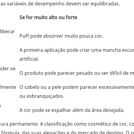
as variáveis ​​de desempenho devem ser equilibradas.
Se for muito alto ou forte
liberar
Puff pode absorver muito pouca cor.
A primeira aplicação pode criar uma mancha escur
artificial.
nder-se
O produto pode parecer pesado ou ser difícil de m
elmente
O cabelo ou a pele podem parecer excessivamente
ou esbranquiçados.
m
A cor pode se espalhar além da área desejada.
ura permanente. A classificação como cosmético de cor, c
fórmula, das suas alegações e do mercado de destino. O r