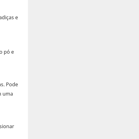
adiças e
o pó e
as. Pode
em uma
sionar