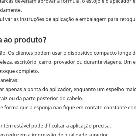
marcas deveriam aprovar a fórmula, o estojo e o aplicador 
adamente.
ui várias instruções de aplicação e embalagem para retoque
 ao produto?
cação. Os clientes podem usar o dispositivo compacto longe 
leza, escritório, carro, provador ou durante viagens. Um 
etoque completo.
aneiras:
 apenas a ponta do aplicador, enquanto um espelho mai
aiz ou da parte posterior do cabelo.
e forma que a esponja não fique em contato constante co
ém estável pode dificultar a aplicação precisa.
vo reduzem a impressão de qualidade superior.