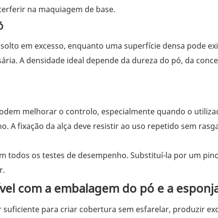
terferir na maquiagem de base.
ó
olto em excesso, enquanto uma superfície densa pode exi
sária. A densidade ideal depende da dureza do pó, da conc
dem melhorar o controlo, especialmente quando o utiliza
o. A fixação da alça deve resistir ao uso repetido sem rasg
 em todos os testes de desempenho. Substituí-la por um pinc
r.
ível com a embalagem do pó e a esponj
 suficiente para criar cobertura sem esfarelar, produzir ex