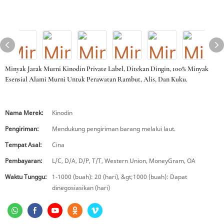
Minyak Jarak Murni Kinodin Private Label, Ditekan Dingin, 100% Minyak
Esensial Alami Murni Untuk Perawatan Rambut, Alis, Dan Kuku.
Nama Merek:
Kinodin
Pengiriman:
Mendukung pengiriman barang melalui laut.
Tempat Asal:
Cina
Pembayaran:
L/C, D/A, D/P, T/T, Western Union, MoneyGram, OA
Waktu Tunggu:
1-1000 (buah): 20 (hari), &gt;1000 (buah): Dapat
dinegosiasikan (hari)