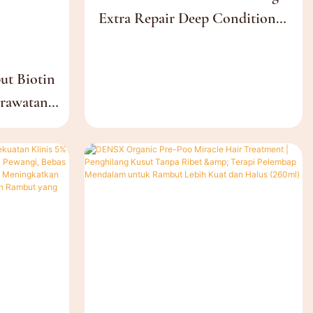
Extra Repair Deep Conditioner
Private Label Dengan Minyak
Argan & Keratin Anti Rambut
t Biotin
Rontok 500ml Untuk Rambut
erawatan
Rusak Parah
nal Untuk
badi