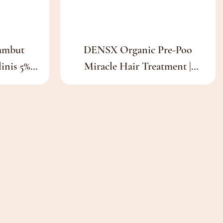
ambut
DENSX Organic Pre-Poo
inis 5%
Miracle Hair Treatment |
 Unisex,
Penghilang Kusut Tanpa Ribet &
 Propilen
Terapi Pelembap Mendalam
ra Klinis
Untuk Rambut Lebih Kuat Dan
h Rambut
Halus (260ml)
Rambut
n Tebal