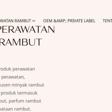
AWATAN RAMBUT
OEM &AMP; PRIVATE LABEL
TEN
PERAWATAN
 RAMBUT
roduk perawatan
i perawatan,
dusen minyak rambut
 produk termasuk
ut, parfum rambut
nataan rambut.