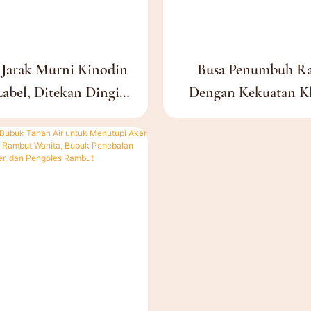
Jarak Murni Kinodin
Busa Penumbuh R
Label, Ditekan Dingin,
Dengan Kekuatan Kl
inyak Esensial Alami
Minoxidil & Biotin –
i Untuk Perawatan
Tanpa Pewangi, Bebas
t, Alis, Dan Kuku.
Glikol | Terbukti Seca
Meningkatkan Jumla
& Mengembalikan 
Yang Lebih Lebat Da