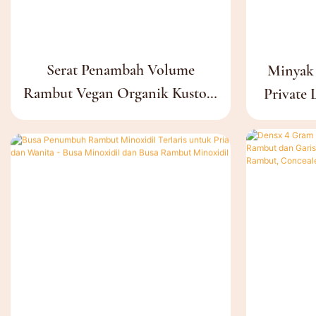
Serat Penambah Volume
Minyak 
Rambut Vegan Organik Kustom
Private 
Dengan Bahan Herbal Untuk
100% M
Volume Instan
Murn
Rambu