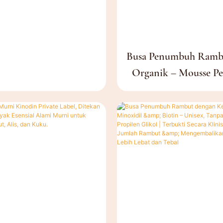
Busa Penumbuh Rambu
Organik – Mousse P
Kulit Kepala Profesio
Grosir Label Pri