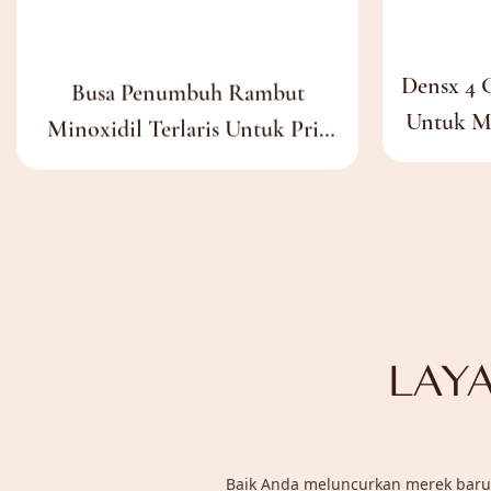
Busa Penumbuh Rambut
Densx 4 
Minoxidil Terlaris Untuk Pria
Untuk M
Dan Wanita - Busa Minoxidil
Dan Ga
Dan Busa Rambut Minoxidil
Bubuk
Conce
LAY
Baik Anda meluncurkan merek baru,