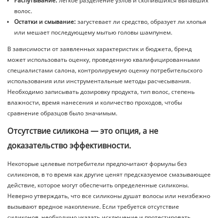
Распутывание:
легкое разделение узлов и скопившихся выпавших
волос.
Остатки и смывание:
загустевает ли средство, образует ли хлопья
или мешает последующему мытью головы шампунем.
В зависимости от заявленных характеристик и бюджета, бренд
может использовать оценку, проведенную квалифицированными
специалистами салона, контролируемую оценку потребительского
использования или инструментальные методы расчесывания.
Необходимо записывать дозировку продукта, тип волос, степень
влажности, время нанесения и количество проходов, чтобы
сравнение образцов было значимым.
Отсутствие силикона — это опция, а не
доказательство эффективности.
Некоторые целевые потребители предпочитают формулы без
силиконов, в то время как другие ценят предсказуемое смазывающее
действие, которое могут обеспечить определенные силиконы.
Неверно утверждать, что все силиконы душат волосы или неизбежно
вызывают вредное накопление. Если требуется отсутствие
силиконов, необходимо указать исключение и протестировать