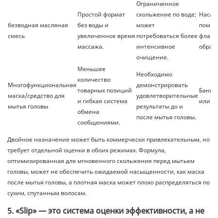
Ограниченное
Простой формат
скольжение по воде;
Насадк
безводная масляная
без воды и
может
помпа
смесь
увеличенное время
потребоваться более
флако
массажа.
интенсивное
обраб
очищение.
Меньшее
Необходимо
количество
Многофункциональная
демонстрировать
товарных позиций
Банка,
маска/средство для
удовлетворительные
и гибкая система
или н
мытья головы
результаты до и
обмена
после мытья головы.
сообщениями.
Двойное назначение может быть коммерчески привлекательным, но
требует отдельной оценки в обоих режимах. Формула,
оптимизированная для мгновенного скольжения перед мытьем
головы, может не обеспечить ожидаемой насыщенности, как маска
после мытья головы, а плотная маска может плохо распределяться по
сухим, спутанным волосам.
5. «Slip» — это система оценки эффективности, а не