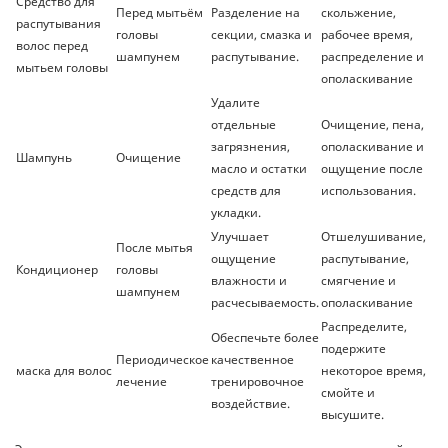
Средство для
Перед мытьём
Разделение на
скольжение,
распутывания
головы
секции, смазка и
рабочее время,
волос перед
шампунем
распутывание.
распределение и
мытьем головы
ополаскивание
Удалите
отдельные
Очищение, пена,
загрязнения,
ополаскивание и
Шампунь
Очищение
масло и остатки
ощущение после
средств для
использования.
укладки.
Улучшает
Отшелушивание,
После мытья
ощущение
распутывание,
Кондиционер
головы
влажности и
смягчение и
шампунем
расчесываемость.
ополаскивание
Распределите,
Обеспечьте более
подержите
Периодическое
качественное
маска для волос
некоторое время,
лечение
тренировочное
смойте и
воздействие.
высушите.