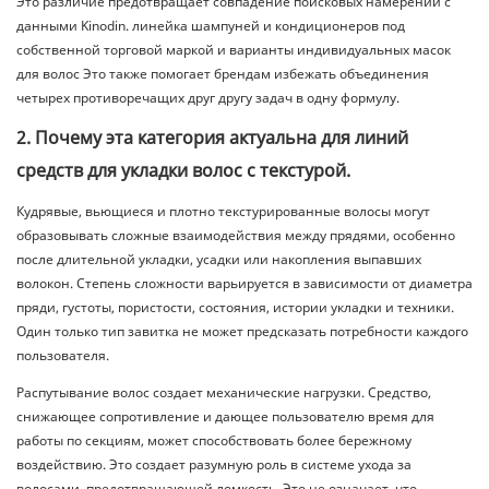
Это различие предотвращает совпадение поисковых намерений с
данными Kinodin.
линейка шампуней и кондиционеров под
собственной торговой маркой
и
варианты индивидуальных масок
для волос
Это также помогает брендам избежать объединения
четырех противоречащих друг другу задач в одну формулу.
2. Почему эта категория актуальна для линий
средств для укладки волос с текстурой.
Кудрявые, вьющиеся и плотно текстурированные волосы могут
образовывать сложные взаимодействия между прядями, особенно
после длительной укладки, усадки или накопления выпавших
волокон. Степень сложности варьируется в зависимости от диаметра
пряди, густоты, пористости, состояния, истории укладки и техники.
Один только тип завитка не может предсказать потребности каждого
пользователя.
Распутывание волос создает механические нагрузки. Средство,
снижающее сопротивление и дающее пользователю время для
работы по секциям, может способствовать более бережному
воздействию. Это создает разумную роль в системе ухода за
волосами, предотвращающей ломкость. Это не означает, что