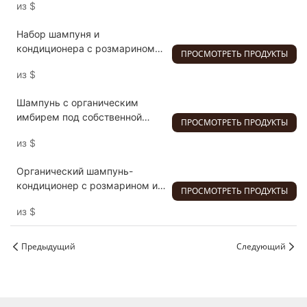
из
$
кондиционер с маслом
чайного дерева, освежающий
Набор шампуня и
веганский крем, питание без
кондиционера с розмарином
крема
ПРОСМОТРЕТЬ ПРОДУКТЫ
500 мл. Увлажняющий
из
$
растительный экстракт.
Защита цвета. Питательный.
Шампунь с органическим
Подходит для всех типов
имбирем под собственной
волос. Унисекс для взрослых.
ПРОСМОТРЕТЬ ПРОДУКТЫ
торговой маркой
из
$
Органический шампунь-
кондиционер с розмарином и
ПРОСМОТРЕТЬ ПРОДУКТЫ
имбирем, женьшенем,
из
$
питательный, средство от
перхоти, натуральный витамин
B5, аминокислоты
Предыдущий
Следующий