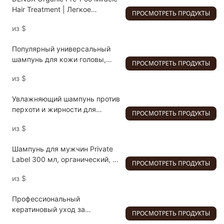
Hair Treatment | Легкое
ПРОСМОТРЕТЬ ПРОДУКТЫ
распутывание без спутывания
из
$
и глубокое увлажнение для
более сильных и гладких волос
Популярный универсальный
(260 мл)
шампунь для кожи головы,
ПРОСМОТРЕТЬ ПРОДУКТЫ
питающий и увлажняющий
из
$
волосяные фолликулы, с
органическим касторовым
Увлажняющий шампунь против
маслом и имбирем. Формула
перхоти и жирности для
2-в-1 против выпадения волос.
ПРОСМОТРЕТЬ ПРОДУКТЫ
мужчин под собственной
из
$
торговой маркой. Sophora Zinc
Water-oil Balance Graphic Deep
Шампунь для мужчин Private
Clean Scalp (Глубокое
Label 300 мл, органический, с
очищение кожи головы).
ПРОСМОТРЕТЬ ПРОДУКТЫ
розмарином
из
$
Профессиональный
кератиновый уход за
ПРОСМОТРЕТЬ ПРОДУКТЫ
волосами, шампунь-