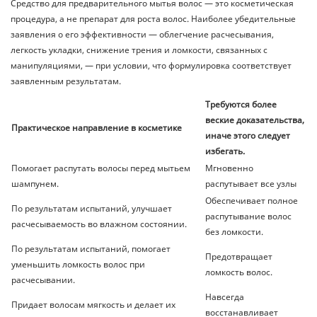
Средство для предварительного мытья волос — это косметическая
процедура, а не препарат для роста волос. Наиболее убедительные
заявления о его эффективности — облегчение расчесывания,
легкость укладки, снижение трения и ломкости, связанных с
манипуляциями, — при условии, что формулировка соответствует
заявленным результатам.
Требуются более
веские доказательства,
Практическое направление в косметике
иначе этого следует
избегать.
Помогает распутать волосы перед мытьем
Мгновенно
шампунем.
распутывает все узлы
Обеспечивает полное
По результатам испытаний, улучшает
распутывание волос
расчесываемость во влажном состоянии.
без ломкости.
По результатам испытаний, помогает
Предотвращает
уменьшить ломкость волос при
ломкость волос.
расчесывании.
Навсегда
Придает волосам мягкость и делает их
восстанавливает