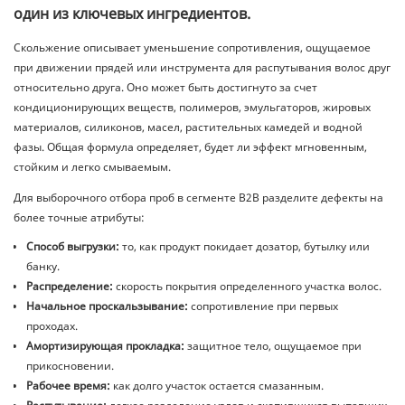
один из ключевых ингредиентов.
Скольжение описывает уменьшение сопротивления, ощущаемое
при движении прядей или инструмента для распутывания волос друг
относительно друга. Оно может быть достигнуто за счет
кондиционирующих веществ, полимеров, эмульгаторов, жировых
материалов, силиконов, масел, растительных камедей и водной
фазы. Общая формула определяет, будет ли эффект мгновенным,
стойким и легко смываемым.
Для выборочного отбора проб в сегменте B2B разделите дефекты на
более точные атрибуты:
Способ выгрузки:
то, как продукт покидает дозатор, бутылку или
банку.
Распределение:
скорость покрытия определенного участка волос.
Начальное проскальзывание:
сопротивление при первых
проходах.
Амортизирующая прокладка:
защитное тело, ощущаемое при
прикосновении.
Рабочее время:
как долго участок остается смазанным.