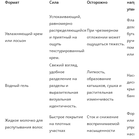
Формат
Сила
Осторожно
напра
упако
Успокаивающий,
Флако
равномерно
дозат
распределяющийся
При чрезмерном
Увлажняющий крем
бутыло
и приятный на
отложении может
или лосьон
ручны
ощупь
ощущаться тяжесть.
помпо
текстурированный
или б
крем.
Свежий взгляд,
удобное
Липкость,
Насос,
разделение на
образование
диско
Водный гель
разделы и
катышков, сушка и
крышк
выразительная
растительная
банка
визуальная
изменчивость
идентичность.
Форсу
Быстрое покрытие
Сток и снижение
Жидкое молочко для
или
на плотных
воспринимаемой
распутывания волос
управ
участках
насыщенности
насос