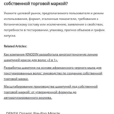
собственной торговой маркой?
Укажите целевой рынок, предполагаемого пользователя и режим
использования, формат, эталонные показатели, требования к
ботаническому составу или исключению, заявления о свойствах,
потребности в тестировании, упаковку, прогноз объемов и график
запуска.
Related Articles:
Как компания KINODIN разработала многооттеночную линию
шампуней-красок для волос «3 в 1».
Разработка шампуня на основе африканского черного мыла для
текстурированных волос: руководство по созданию собственной
торговой марки.
Масштабирование производства шампуней под собственной
торговой маркой: от утвержденной формулы до
автоматизированного розлива.
DENSX Organic Pre-Poo Miracle