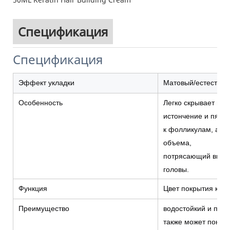
Спецификация
Спецификация
Эффект укладки
Матовый/естествен
Особенность
Легко скрывает ист
истончение и пятна
к фолликулам, а та
объема,
потрясающий вид, 
головы.
Функция
Цвет покрытия корн
Преимущество
водостойкий и пото
также может покры