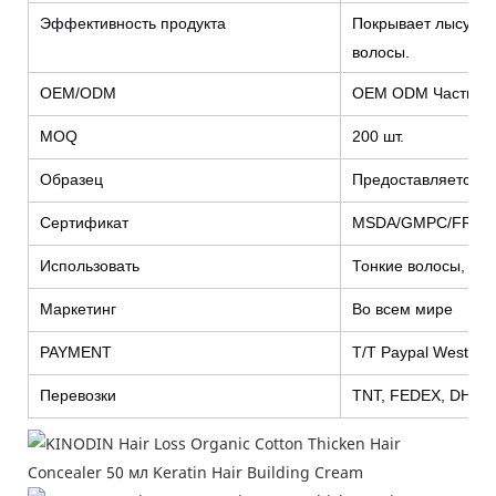
Эффективность продукта
Покрывает лысую к
волосы.
OEM/ODM
OEM ODM Частная 
MOQ
200 шт.
Образец
Предоставляется б
Сертификат
MSDA/GMPC/FREE
Использовать
Тонкие волосы, ск
Маркетинг
Во всем мире
PAYMENT
T/T Paypal Wester
Перевозки
TNT, FEDEX, DHL, 