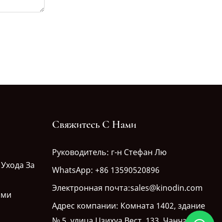
Свяжитесь С Нами
Руководитель: г-н Стефан Лю
 Ухода За
WhatsApp: +86 13590520896
Электронная почта:sales@kinodin.com
ами
Адрес компании: Комната 1402, здание
№ 5, улица Цзихуа Вест, 133, Чанчэн,