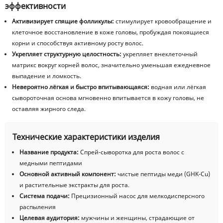
эффективности
Активизирует спящие фолликулы:
стимулирует кровообращение и
клеточное восстановление в коже головы, пробуждая покоящиеся
корни и способствуя активному росту волос.
Укрепляет структурную целостность:
укрепляет внеклеточный
матрикс вокруг корней волос, значительно уменьшая ежедневное
выпадение и ломкость.
Невероятно лёгкая и быстро впитывающаяся:
водная или лёгкая
сывороточная основа мгновенно впитывается в кожу головы, не
оставляя жирного следа.
Технические характеристики изделия
Название продукта:
Спрей-сыворотка для роста волос с
медными пептидами
Основной активный компонент:
чистые пептиды меди (GHK-Cu)
и растительные экстракты для роста.
Система подачи:
Прецизионный насос для мелкодисперсного
распыления
Целевая аудитория:
мужчины и женщины, страдающие от