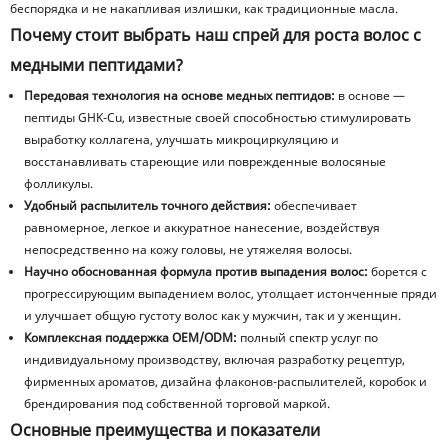
беспорядка и не накапливая излишки, как традиционные масла.
Почему стоит выбрать наш спрей для роста волос с
медными пептидами?
Передовая технология на основе медных пептидов:
в основе —
пептиды GHK-Cu, известные своей способностью стимулировать
выработку коллагена, улучшать микроциркуляцию и
восстанавливать стареющие или поврежденные волосяные
фолликулы.
Удобный распылитель точного действия:
обеспечивает
равномерное, легкое и аккуратное нанесение, воздействуя
непосредственно на кожу головы, не утяжеляя волосы.
Научно обоснованная формула против выпадения волос:
борется с
прогрессирующим выпадением волос, утолщает истонченные пряди
и улучшает общую густоту волос как у мужчин, так и у женщин.
Комплексная поддержка OEM/ODM:
полный спектр услуг по
индивидуальному производству, включая разработку рецептур,
фирменных ароматов, дизайна флаконов-распылителей, коробок и
брендирования под собственной торговой маркой.
Основные преимущества и показатели