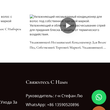
олос С Имбирем
Увлажняющий Несмываемый Кондиционер Для Волос
Под Собственной Торговой Маркой. Увлажняющий И
Облегчающий Расчесывание Спрей Для Придания
Блеска И Защиты От Термического Воздействия.
Свяжитесь С Нами
Руководитель: г-н Стефан Лю
 Ухода За
WhatsApp: +86 13590520896