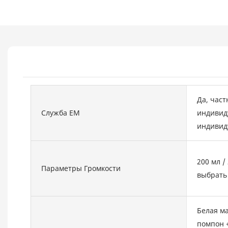
Да, част
Служба EM
индивид
индивиду
200 мл /
Параметры Громкости
выбрать 
Белая м
помпон +