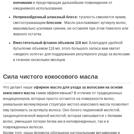
кончиками
и предотвращая дальнейшие повреждения от
ежедневного использования.
Непревзойденный алмазный блеск:
тусклость сменяется ярким,
светоотражающим
блеском
. Масло разглаживает кутикулу волос,
максимально усиливая сияние, не оставляя при этом тяжелого или
жирного остатка.
Вместительный флакон объемом 118 мл:
Благодаря удобной
бутылочке объемом 118 мл, этого большого запаса вам хватит
«жидкого золота» для поддержания регулярного ухода за волосами
в течение нескольких месяцев.
Сила чистого кокосового масла
Что делает наше
эфирное масло для ухода за волосами на основе
кокосового масла
таким эффективным? В отличие от традиционных
кондиционеров, которые просто остаются на поверхности волос,
уникальная молекулярная структура чистого кокосового масла позволяет
ему проникать за кутикулу волоса. Оно богато лауриновой кислотой,
среднецепочечной жирной кислотой, которая связывается с белками
волос, уменьшая потерю белка как в неповрежденных, так и в
поврежденных волосах.
Кроме того, наша формула обогащена натуральными витаминами и