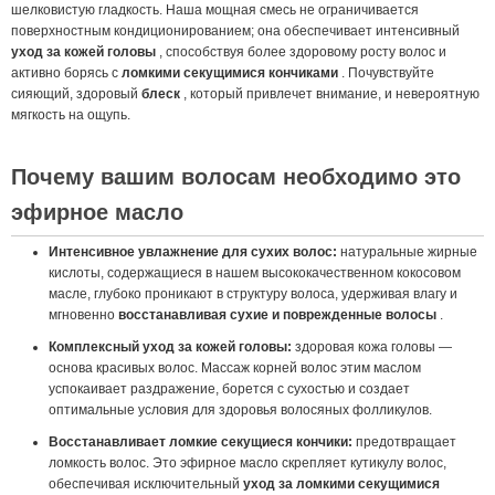
шелковистую гладкость. Наша мощная смесь не ограничивается
поверхностным кондиционированием; она обеспечивает интенсивный
уход за кожей головы
, способствуя более здоровому росту волос и
активно борясь с
ломкими секущимися кончиками
. Почувствуйте
сияющий, здоровый
блеск
, который привлечет внимание, и невероятную
мягкость на ощупь.
Почему вашим волосам необходимо это
эфирное масло
Интенсивное увлажнение для сухих волос:
натуральные жирные
кислоты, содержащиеся в нашем высококачественном кокосовом
масле, глубоко проникают в структуру волоса, удерживая влагу и
мгновенно
восстанавливая сухие и поврежденные волосы
.
Комплексный уход за кожей головы:
здоровая кожа головы —
основа красивых волос. Массаж корней волос этим маслом
успокаивает раздражение, борется с сухостью и создает
оптимальные условия для здоровья волосяных фолликулов.
Восстанавливает ломкие секущиеся кончики:
предотвращает
ломкость волос. Это эфирное масло скрепляет кутикулу волос,
обеспечивая исключительный
уход за ломкими секущимися