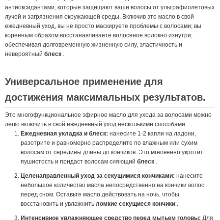
антиоксидантами, которые защищают ваши волосы от ультрафиолетовых
лучей и загрязнения окружающей среды. Включив это масло в свой
ежедневный уход, вы не просто маскируете проблемы с волосами; вы
коренным образом восстанавливаете волосяное волокно изнутри,
обеспечивая долговременную жизненную силу, эластичность и
невероятный
блеск
.
Универсальное применение для
достижения максимальных результатов.
Это многофункциональное эфирное масло для ухода за волосами можно
легко включить в свой ежедневный уход несколькими способами:
Ежедневная укладка и блеск:
нанесите 1-2 капли на ладони,
разотрите и равномерно распределите по влажным или сухим
волосам от середины длины до кончиков. Это мгновенно укротит
пушистость и придаст волосам сияющий
блеск
.
Целенаправленный уход за секущимися кончиками:
нанесите
небольшое количество масла непосредственно на кончики волос
перед сном. Оставьте масло действовать на ночь, чтобы
восстановить и увлажнить
ломкие секущиеся кончики
.
Интенсивное увлажняющее средство перед мытьем головы:
Для