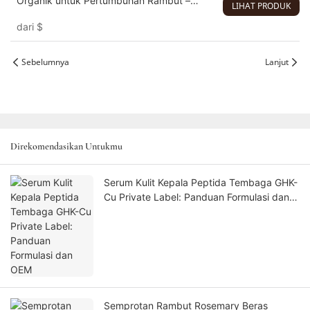
Organik untuk Pertumbuhan Rambut –
LIHAT PRODUK
Serum Perawatan Kulit Kepala & Bulu Mata
dari
$
Serbaguna 100% Murni
Sebelumnya
Lanjut
Direkomendasikan Untukmu
Serum Kulit Kepala Peptida Tembaga GHK-
Cu Private Label: Panduan Formulasi dan
OEM
Semprotan Rambut Rosemary Beras