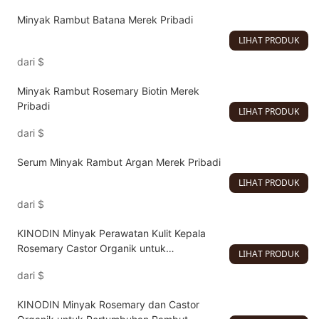
Rumah
Minyak Rambut Batana Merek Pribadi
LIHAT PRODUK
dari
$
Minyak Rambut Rosemary Biotin Merek
Pribadi
LIHAT PRODUK
dari
$
Serum Minyak Rambut Argan Merek Pribadi
LIHAT PRODUK
dari
$
KINODIN Minyak Perawatan Kulit Kepala
Rosemary Castor Organik untuk
LIHAT PRODUK
Pertumbuhan Rambut – Perawatan dengan
dari
$
Kandungan Vitamin E Murni 100% untuk Pria
& Wanita
KINODIN Minyak Rosemary dan Castor