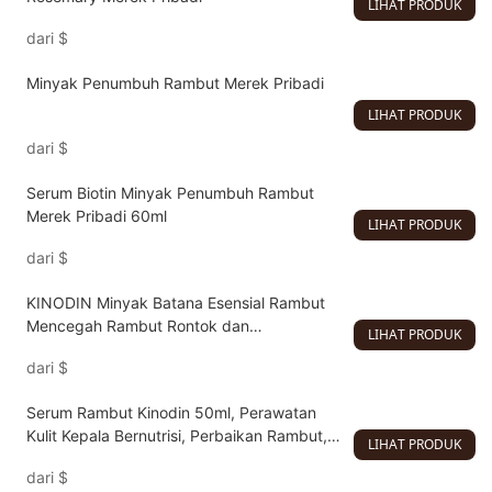
LIHAT PRODUK
dari
$
Minyak Penumbuh Rambut Merek Pribadi
LIHAT PRODUK
dari
$
Serum Biotin Minyak Penumbuh Rambut
Merek Pribadi 60ml
LIHAT PRODUK
dari
$
KINODIN Minyak Batana Esensial Rambut
Mencegah Rambut Rontok dan
LIHAT PRODUK
Meningkatkan Pertumbuhan
dari
$
Serum Rambut Kinodin 50ml, Perawatan
Kulit Kepala Bernutrisi, Perbaikan Rambut,
LIHAT PRODUK
Penghalus, dan Penumbuh Rambut, Esensi
dari
$
Perawatan Rambut untuk Penggunaan di