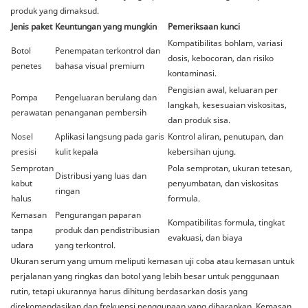
produk yang dimaksud.
Jenis paket
Keuntungan yang mungkin
Pemeriksaan kunci
Kompatibilitas bohlam, variasi
Botol
Penempatan terkontrol dan
dosis, kebocoran, dan risiko
penetes
bahasa visual premium
kontaminasi.
Pengisian awal, keluaran per
Pompa
Pengeluaran berulang dan
langkah, kesesuaian viskositas,
perawatan
penanganan pembersih
dan produk sisa.
Nosel
Aplikasi langsung pada garis
Kontrol aliran, penutupan, dan
presisi
kulit kepala
kebersihan ujung.
Semprotan
Pola semprotan, ukuran tetesan,
Distribusi yang luas dan
kabut
penyumbatan, dan viskositas
ringan
halus
formula.
Kemasan
Pengurangan paparan
Kompatibilitas formula, tingkat
tanpa
produk dan pendistribusian
evakuasi, dan biaya
udara
yang terkontrol.
Ukuran serum yang umum meliputi kemasan uji coba atau kemasan untuk
perjalanan yang ringkas dan botol yang lebih besar untuk penggunaan
rutin, tetapi ukurannya harus dihitung berdasarkan dosis yang
direkomendasikan dan frekuensi penggunaan yang diharapkan. Kemasan