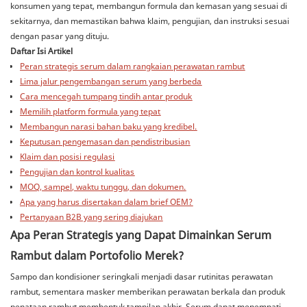
konsumen yang tepat, membangun formula dan kemasan yang sesuai di
sekitarnya, dan memastikan bahwa klaim, pengujian, dan instruksi sesuai
dengan pasar yang dituju.
Daftar Isi Artikel
Peran strategis serum dalam rangkaian perawatan rambut
Lima jalur pengembangan serum yang berbeda
Cara mencegah tumpang tindih antar produk
Memilih platform formula yang tepat
Membangun narasi bahan baku yang kredibel.
Keputusan pengemasan dan pendistribusian
Klaim dan posisi regulasi
Pengujian dan kontrol kualitas
MOQ, sampel, waktu tunggu, dan dokumen.
Apa yang harus disertakan dalam brief OEM?
Pertanyaan B2B yang sering diajukan
Apa Peran Strategis yang Dapat Dimainkan Serum
Rambut dalam Portofolio Merek?
Sampo dan kondisioner seringkali menjadi dasar rutinitas perawatan
rambut, sementara masker memberikan perawatan berkala dan produk
penataan rambut membentuk tampilan akhir. Serum dapat menempati