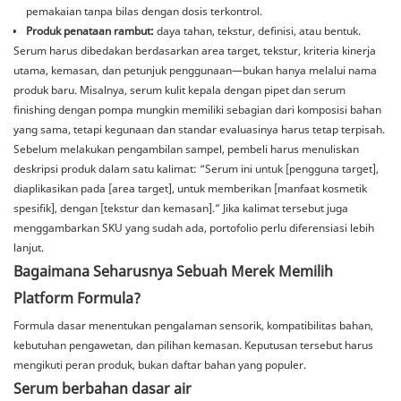
pemakaian tanpa bilas dengan dosis terkontrol.
Produk penataan rambut:
daya tahan, tekstur, definisi, atau bentuk.
Serum harus dibedakan berdasarkan area target, tekstur, kriteria kinerja
utama, kemasan, dan petunjuk penggunaan—bukan hanya melalui nama
produk baru. Misalnya, serum kulit kepala dengan pipet dan serum
finishing dengan pompa mungkin memiliki sebagian dari komposisi bahan
yang sama, tetapi kegunaan dan standar evaluasinya harus tetap terpisah.
Sebelum melakukan pengambilan sampel, pembeli harus menuliskan
deskripsi produk dalam satu kalimat: “Serum ini untuk [pengguna target],
diaplikasikan pada [area target], untuk memberikan [manfaat kosmetik
spesifik], dengan [tekstur dan kemasan].” Jika kalimat tersebut juga
menggambarkan SKU yang sudah ada, portofolio perlu diferensiasi lebih
lanjut.
Bagaimana Seharusnya Sebuah Merek Memilih
Platform Formula?
Formula dasar menentukan pengalaman sensorik, kompatibilitas bahan,
kebutuhan pengawetan, dan pilihan kemasan. Keputusan tersebut harus
mengikuti peran produk, bukan daftar bahan yang populer.
Serum berbahan dasar air