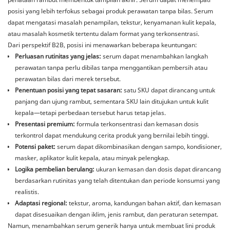
posisi yang lebih terfokus sebagai produk perawatan tanpa bilas. Serum
dapat mengatasi masalah penampilan, tekstur, kenyamanan kulit kepala,
atau masalah kosmetik tertentu dalam format yang terkonsentrasi.
Dari perspektif B2B, posisi ini menawarkan beberapa keuntungan:
Perluasan rutinitas yang jelas:
serum dapat menambahkan langkah
perawatan tanpa perlu dibilas tanpa menggantikan pembersih atau
perawatan bilas dari merek tersebut.
Penentuan posisi yang tepat sasaran:
satu SKU dapat dirancang untuk
panjang dan ujung rambut, sementara SKU lain ditujukan untuk kulit
kepala—tetapi perbedaan tersebut harus tetap jelas.
Presentasi premium:
formula terkonsentrasi dan kemasan dosis
terkontrol dapat mendukung cerita produk yang bernilai lebih tinggi.
Potensi paket:
serum dapat dikombinasikan dengan sampo, kondisioner,
masker, aplikator kulit kepala, atau minyak pelengkap.
Logika pembelian berulang:
ukuran kemasan dan dosis dapat dirancang
berdasarkan rutinitas yang telah ditentukan dan periode konsumsi yang
realistis.
Adaptasi regional:
tekstur, aroma, kandungan bahan aktif, dan kemasan
dapat disesuaikan dengan iklim, jenis rambut, dan peraturan setempat.
Namun, menambahkan serum generik hanya untuk membuat lini produk