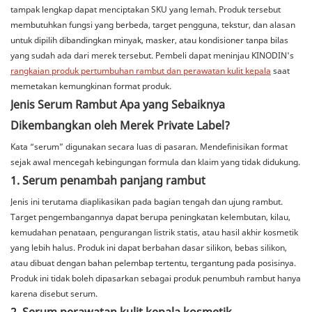
tampak lengkap dapat menciptakan SKU yang lemah. Produk tersebut
membutuhkan fungsi yang berbeda, target pengguna, tekstur, dan alasan
untuk dipilih dibandingkan minyak, masker, atau kondisioner tanpa bilas
yang sudah ada dari merek tersebut. Pembeli dapat meninjau KINODIN's
rangkaian produk pertumbuhan rambut dan perawatan kulit kepala
saat
memetakan kemungkinan format produk.
Jenis Serum Rambut Apa yang Sebaiknya
Dikembangkan oleh Merek Private Label?
Kata “serum” digunakan secara luas di pasaran. Mendefinisikan format
sejak awal mencegah kebingungan formula dan klaim yang tidak didukung.
1. Serum penambah panjang rambut
Jenis ini terutama diaplikasikan pada bagian tengah dan ujung rambut.
Target pengembangannya dapat berupa peningkatan kelembutan, kilau,
kemudahan penataan, pengurangan listrik statis, atau hasil akhir kosmetik
yang lebih halus. Produk ini dapat berbahan dasar silikon, bebas silikon,
atau dibuat dengan bahan pelembap tertentu, tergantung pada posisinya.
Produk ini tidak boleh dipasarkan sebagai produk penumbuh rambut hanya
karena disebut serum.