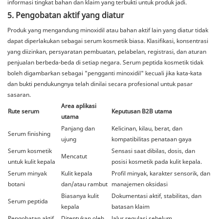
informasi tingkat bahan dan klaim yang terbukti untuk produk jadi.
5. Pengobatan aktif yang diatur
Produk yang mengandung minoxidil atau bahan aktif lain yang diatur tidak
dapat diperlakukan sebagai serum kosmetik biasa. Klasifikasi, konsentrasi
yang diizinkan, persyaratan pembuatan, pelabelan, registrasi, dan aturan
penjualan berbeda-beda di setiap negara. Serum peptida kosmetik tidak
boleh digambarkan sebagai "pengganti minoxidil" kecuali jika kata-kata
dan bukti pendukungnya telah dinilai secara profesional untuk pasar
sasaran.
Area aplikasi
Rute serum
Keputusan B2B utama
utama
Panjang dan
Kelicinan, kilau, berat, dan
Serum finishing
ujung
kompatibilitas penataan gaya
Serum kosmetik
Sensasi saat dibilas, dosis, dan
Mencatut
untuk kulit kepala
posisi kosmetik pada kulit kepala.
Serum minyak
Kulit kepala
Profil minyak, karakter sensorik, dan
botani
dan/atau rambut
manajemen oksidasi
Biasanya kulit
Dokumentasi aktif, stabilitas, dan
Serum peptida
kepala
batasan klaim
Pengobatan aktif
Ditentukan oleh
Jalur regulasi sebelum