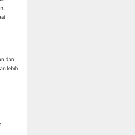
n.
uai
an dan
an lebih
n