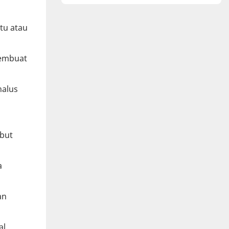
tu atau
embuat
halus
but
a
an
l,