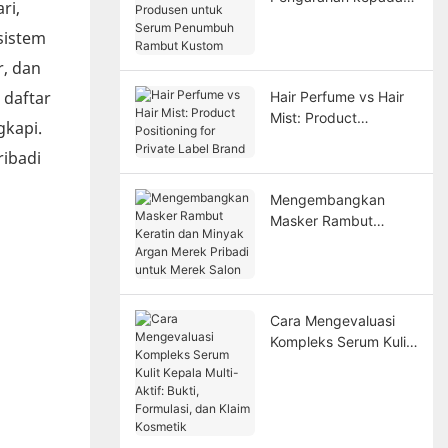
ri,
Produsen untuk
sistem
Serum Penumbuh
Rambut Kustom
r, dan
 daftar
Hair Perfume vs Hair
Mist: Product
gkapi.
Positioning for Private
ibadi
Label Brand
Mengembangkan
Masker Rambut
Keratin dan Minyak
Argan Merek Pribadi
untuk Merek Salon
Cara Mengevaluasi
Kompleks Serum Kulit
Kepala Multi-Aktif:
Bukti, Formulasi, dan
Klaim Kosmetik