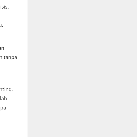
sis,
u.
an
n tanpa
nting.
lah
npa