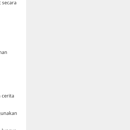
t secara
han
 cerita
igunakan