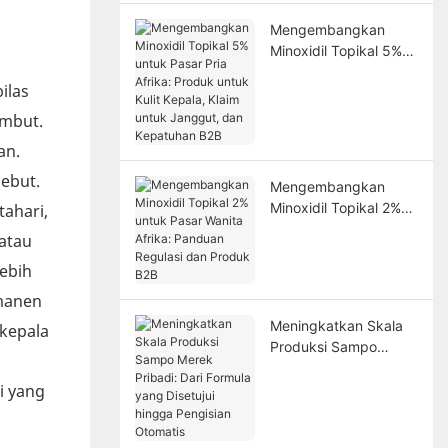
Mengembangkan
Minoxidil Topikal 5%
untuk Pasar Pria
ilas
Afrika: Produk untuk
Kulit Kepala, Klaim
ambut.
untuk Janggut, dan
an.
Kepatuhan B2B
ebut.
Mengembangkan
Minoxidil Topikal 2%
ahari,
untuk Pasar Wanita
atau
Afrika: Panduan
lebih
Regulasi dan Produk
B2B
rmanen
Meningkatkan Skala
 kepala
Produksi Sampo
Merek Pribadi: Dari
i yang
Formula yang Disetujui
hingga Pengisian
Otomatis